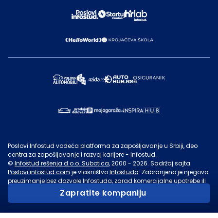
Poslovi Infostud vodeća platforma za zapošljavanje u Srbiji, deo
centra za zapošljavanje i razvoj karijere - Infostud.
©
Infostud rešenja d.o.o. Subotica
, 2000 -
2026
. Sadržaj sajta
Poslovi.infostud.com
je vlasništvo
Infostuda
. Zabranjeno je njegovo
preuzimanje bez dozvole
Infostuda
, zarad komercijalne upotrebe ili
u druge svrhe, osim za lične potrebe posetilaca sajta.
Uslovi
Zapratite kompaniju
korišćenja.