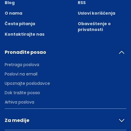
Blog
RSS
O nama
Uslovi korišćenja
Česta pitanja
Obaveštenje o
privatnosti
Kontaktirajte nas
Pronađite posao
Pretraga poslova
Poslovi na email
Upoznajte poslodavce
Dok tražite posao
Arhiva poslova
Za medije