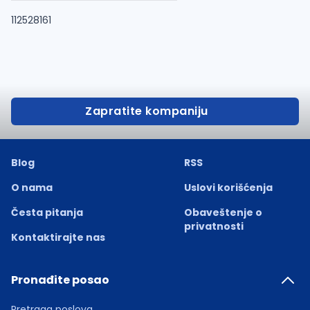
112528161
Zapratite kompaniju
Blog
RSS
O nama
Uslovi korišćenja
Česta pitanja
Obaveštenje o
privatnosti
Kontaktirajte nas
Pronađite posao
Pretraga poslova