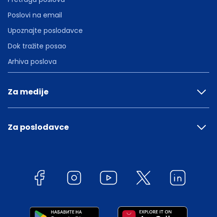
Poslovi na email
Upoznajte poslodavce
Dok tražite posao
Arhiva poslova
Za medije
Za poslodavce