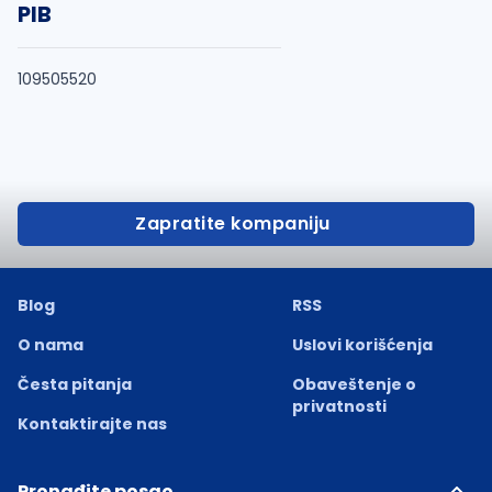
PIB
109505520
Zapratite kompaniju
Blog
RSS
O nama
Uslovi korišćenja
Česta pitanja
Obaveštenje o
privatnosti
Kontaktirajte nas
Pronađite posao