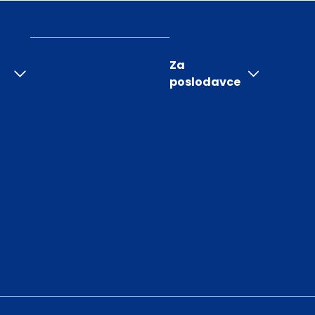
Za
poslodavce