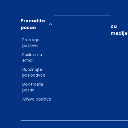
Pronađite
Za
posao
medije
Pretraga
poslova
Poslovi na
email
Upoznajte
poslodavce
Dok tražite
posao
Arhiva poslova