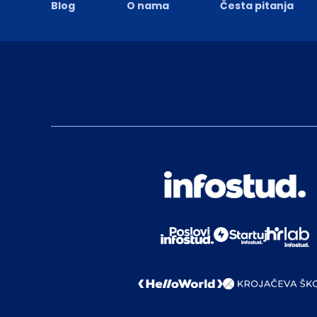
Blog
O nama
Česta pitanja