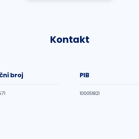
Kontakt
čni broj
PIB
571
100051821