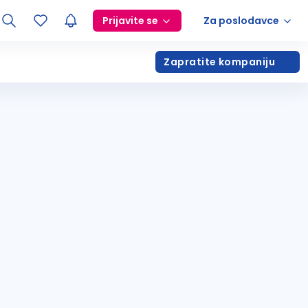
Prijavite se
Za poslodavce
Zapratite kompaniju