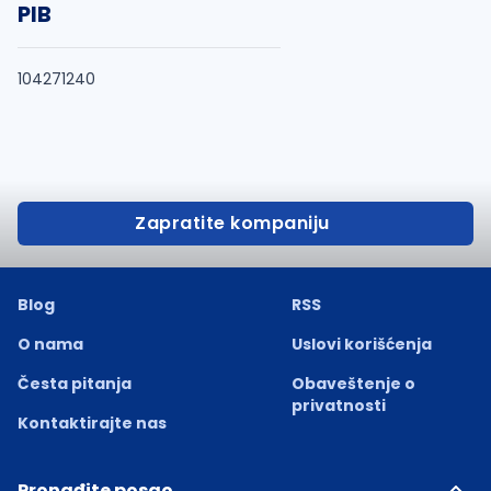
PIB
104271240
Zapratite kompaniju
Blog
RSS
O nama
Uslovi korišćenja
Česta pitanja
Obaveštenje o
privatnosti
Kontaktirajte nas
Pronađite posao