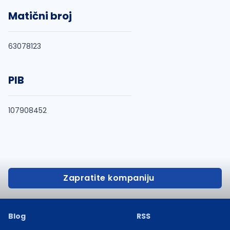
Matični broj
63078123
PIB
107908452
Zapratite kompaniju
Blog
RSS