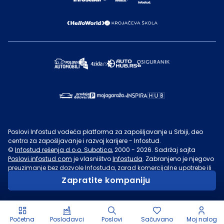
Poslovi Infostud vodeća platforma za zapošljavanje u Srbiji, deo
centra za zapošljavanje i razvoj karijere - Infostud.
©
Infostud rešenja d.o.o. Subotica
, 2000 -
2026
. Sadržaj sajta
Poslovi.infostud.com
je vlasništvo
Infostuda
. Zabranjeno je njegovo
preuzimanje bez dozvole
Infostuda
, zarad komercijalne upotrebe ili
u druge svrhe, osim za lične potrebe posetilaca sajta.
Uslovi
Zapratite kompaniju
korišćenja.
Početna
Poslodavci
Poslovi
Sačuvano
Moj nalog