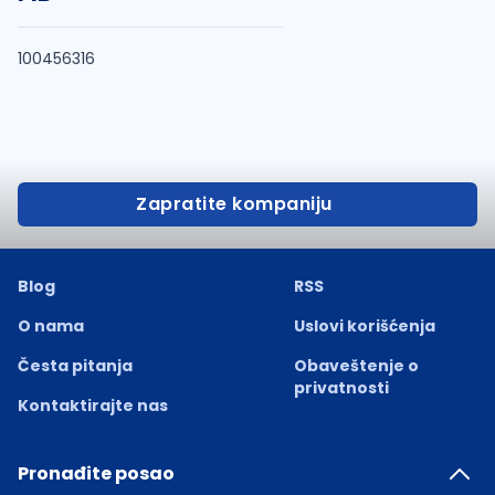
100456316
Zapratite kompaniju
Blog
RSS
O nama
Uslovi korišćenja
Česta pitanja
Obaveštenje o
privatnosti
Kontaktirajte nas
Pronađite posao