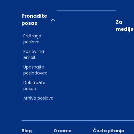
Pronađite
Za
posao
medije
Pretraga
poslova
Poslovi na
email
Upoznajte
poslodavce
Dok tražite
posao
Arhiva poslova
Blog
O nama
Česta pitanja