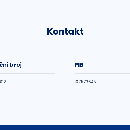
Kontakt
čni broj
PIB
892
107573645