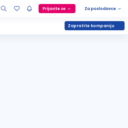
Prijavite se
Za poslodavce
Zapratite kompaniju