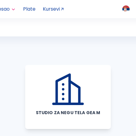
osao
Plate
Kursevi
STUDIO ZA NEGU TELA GEA M