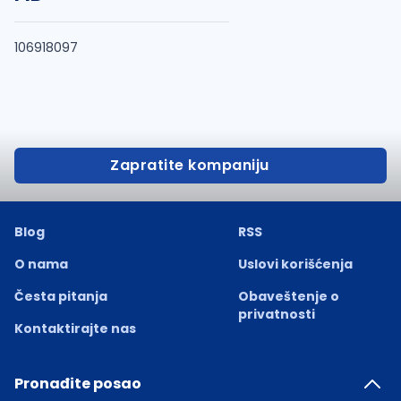
106918097
Zapratite kompaniju
Blog
RSS
O nama
Uslovi korišćenja
Česta pitanja
Obaveštenje o
privatnosti
Kontaktirajte nas
Pronađite posao