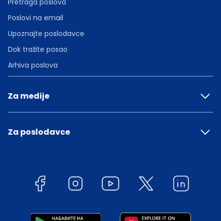
Pretraga poslova
Poslovi na email
Upoznajte poslodavce
Dok tražite posao
Arhiva poslova
Za medije
Za poslodavce