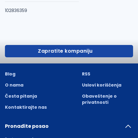
102836359
Zapratite kompaniju
Blog
RSS
O nama
Uslovi korišćenja
Česta pitanja
Obaveštenje o
privatnosti
Kontaktirajte nas
Pronađite posao