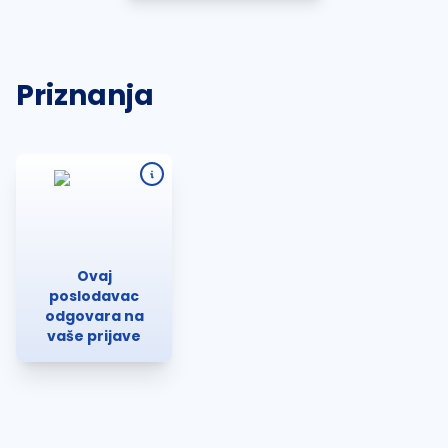
Priznanja
Ovaj
poslodavac
odgovara na
vaše prijave