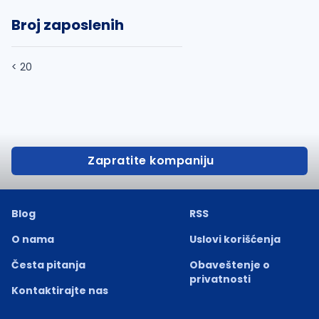
Broj zaposlenih
< 20
Zapratite kompaniju
Blog
RSS
O nama
Uslovi korišćenja
Česta pitanja
Obaveštenje o
privatnosti
Kontaktirajte nas