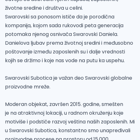
životne sredine i društva u celini.
Swarovski sa ponosom ističe da je porodična
kompanija, kojom sada rukovodi peta generacija
potomaka njenog osnivača Swarovski Daniela.
Danielova ljubav prema životnoj sredini i međusobno
poštovanje između zaposlenih su i dalje vrednosti
kojih se držimo i koje nas vode na putu ka uspehu.
Swarovski Subotica je važan deo Swarovski globalne
proizvodne mreže.
Moderan objekat, završen 2015. godine, smešten
je na atraktivnoj lokaciji, u radnom okruženju koje
motiviše i podstiče razvoj veština naših zaposlenih. Mi
u Swarovski Subotica, konstantno smo unapređivali
proizvodne procese na prostoru od 15.000