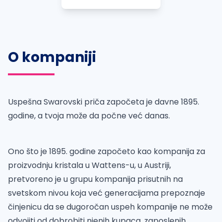
O kompaniji
Uspešna Swarovski priča započeta je davne 1895.
godine, a tvoja može da počne već danas.
Ono što je 1895. godine započeto kao kompanija za
proizvodnju kristala u Wattens-u, u Austriji,
pretvoreno je u grupu kompanija prisutnih na
svetskom nivou koja već generacijama prepoznaje
činjenicu da se dugoročan uspeh kompanije ne može
odvojiti od dobrobiti njenih kupaca, zaposlenih,