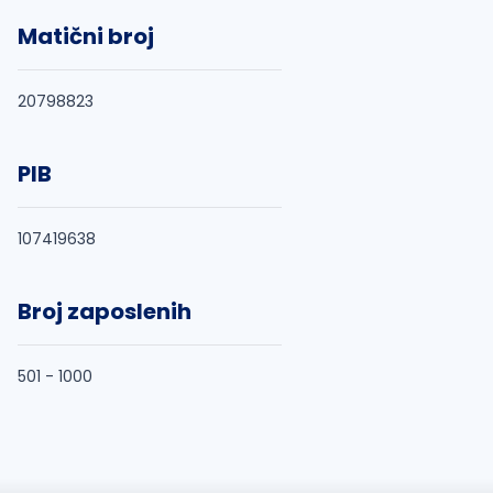
Matični broj
20798823
PIB
107419638
Broj zaposlenih
501 - 1000