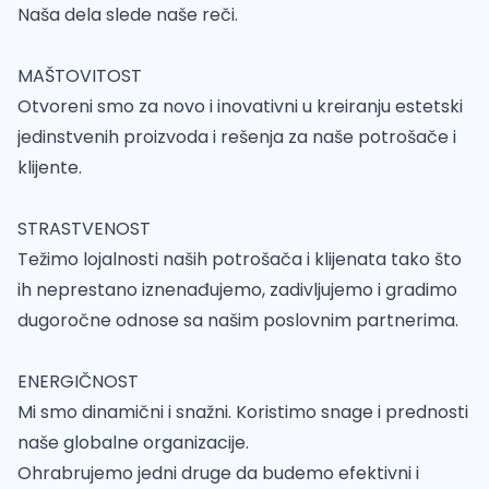
Naša dela slede naše reči.
MAŠTOVITOST
Otvoreni smo za novo i inovativni u kreiranju estetski
jedinstvenih proizvoda i rešenja za naše potrošače i
klijente.
STRASTVENOST
Težimo lojalnosti naših potrošača i klijenata tako što
ih neprestano iznenađujemo, zadivljujemo i gradimo
dugoročne odnose sa našim poslovnim partnerima.
ENERGIČNOST
Mi smo dinamični i snažni. Koristimo snage i prednosti
naše globalne organizacije.
Ohrabrujemo jedni druge da budemo efektivni i