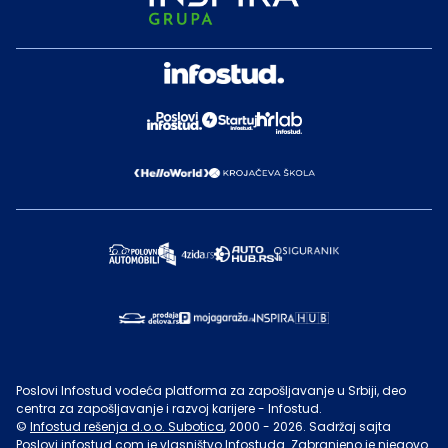
Poslovi Infostud vodeća platforma za zapošljavanje u Srbiji, deo
centra za zapošljavanje i razvoj karijere - Infostud.
©
Infostud rešenja d.o.o. Subotica
, 2000 -
2026
. Sadržaj sajta
Poslovi.infostud.com
je vlasništvo
Infostuda
. Zabranjeno je njegovo