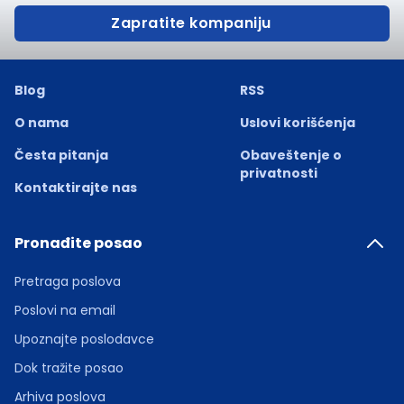
Zapratite kompaniju
Blog
RSS
O nama
Uslovi korišćenja
Česta pitanja
Obaveštenje o
privatnosti
Kontaktirajte nas
Pronađite posao
Pretraga poslova
Poslovi na email
Upoznajte poslodavce
Dok tražite posao
Arhiva poslova