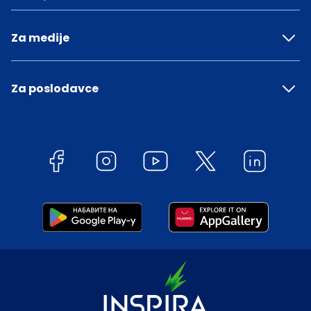
Za medije
Za poslodavce