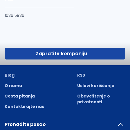
103615936
Zapratite kompaniju
Blog
RSS
O nama
Uslovi korišćenja
Česta pitanja
Obaveštenje o
privatnosti
Kontaktirajte nas
Pronađite posao