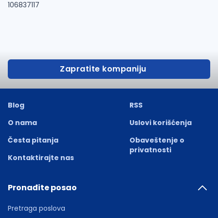
106837117
Zapratite kompaniju
Blog
RSS
O nama
Uslovi korišćenja
Česta pitanja
Obaveštenje o
privatnosti
Kontaktirajte nas
Pronađite posao
Pretraga poslova