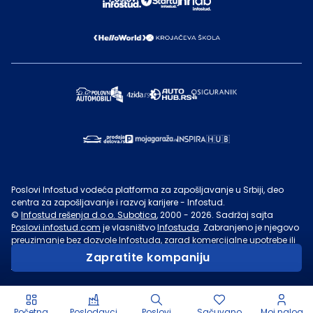
Poslovi Infostud vodeća platforma za zapošljavanje u Srbiji, deo
centra za zapošljavanje i razvoj karijere - Infostud.
©
Infostud rešenja d.o.o. Subotica
, 2000 -
2026
. Sadržaj sajta
Poslovi.infostud.com
je vlasništvo
Infostuda
. Zabranjeno je njegovo
preuzimanje bez dozvole
Infostuda
, zarad komercijalne upotrebe ili
u druge svrhe, osim za lične potrebe posetilaca sajta.
Uslovi
Zapratite kompaniju
korišćenja.
Početna
Poslodavci
Poslovi
Sačuvano
Moj nalog