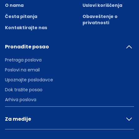
O nama
Uslovi korišćenja
Česta pitanja
Obaveštenje o
privatnosti
Kontaktirajte nas
Pronađite posao
Pretraga poslova
Poslovi na email
Upoznajte poslodavce
Dok tražite posao
Arhiva poslova
Za medije