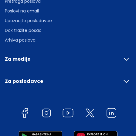
Pretraga poslova
Poslovi na email
Upoznajte poslodavce
Dok tražite posao
Arhiva poslova
Za medije
Za poslodavce