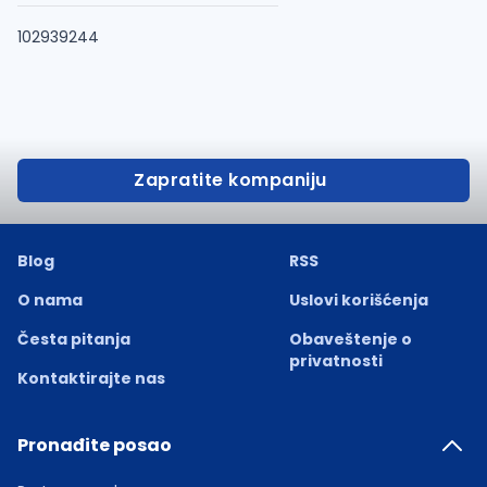
102939244
Zapratite kompaniju
Blog
RSS
O nama
Uslovi korišćenja
Česta pitanja
Obaveštenje o
privatnosti
Kontaktirajte nas
Pronađite posao