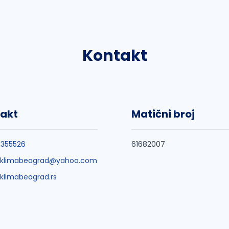
Kontakt
akt
Matični broj
355526
61682007
oklimabeograd@yahoo.com
klimabeograd.rs