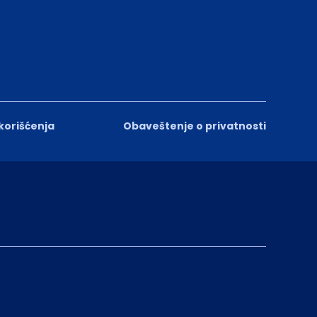
 korišćenja
Obaveštenje o privatnosti