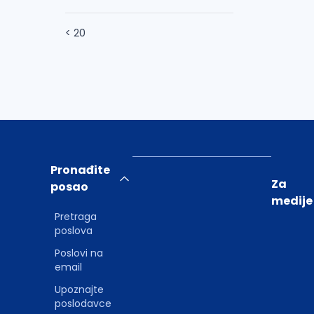
< 20
Pronađite
Za
posao
medije
Pretraga
poslova
Poslovi na
email
Upoznajte
poslodavce