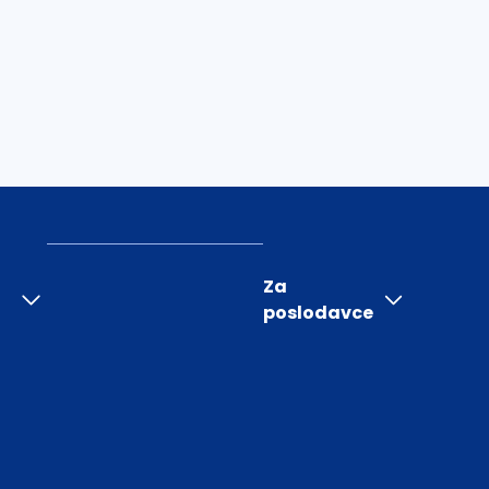
Za
poslodavce