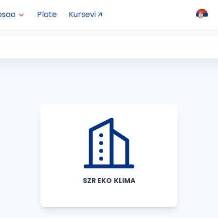
osao
Plate
Kursevi
SZR EKO KLIMA