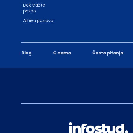
Dok tražite
posao
Arhiva poslova
Blog
O nama
Česta pitanja