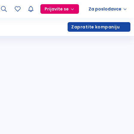
Prijavite se
Za poslodavce
Zapratite kompaniju