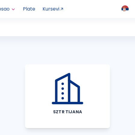
osao
Plate
Kursevi
SZTR TIJANA