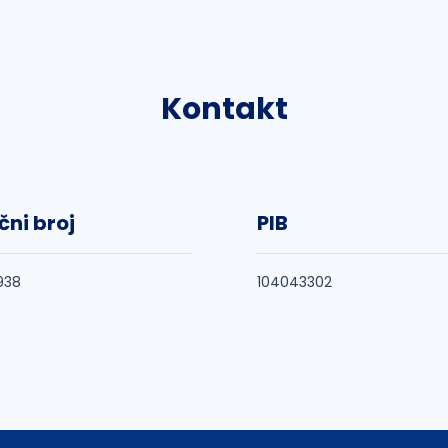
Kontakt
čni broj
PIB
938
104043302