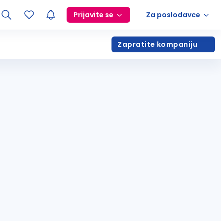
Prijavite se
Za poslodavce
Zapratite kompaniju