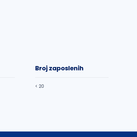
Broj zaposlenih
< 20