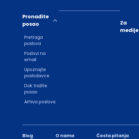
Pronađite
Za
posao
medije
Pretraga
poslova
Poslovi na
email
Upoznajte
poslodavce
Dok tražite
posao
Arhiva poslova
Blog
O nama
Česta pitanja