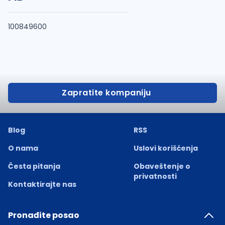
100849600
Zapratite kompaniju
Blog
RSS
O nama
Uslovi korišćenja
Česta pitanja
Obaveštenje o
privatnosti
Kontaktirajte nas
Pronađite posao