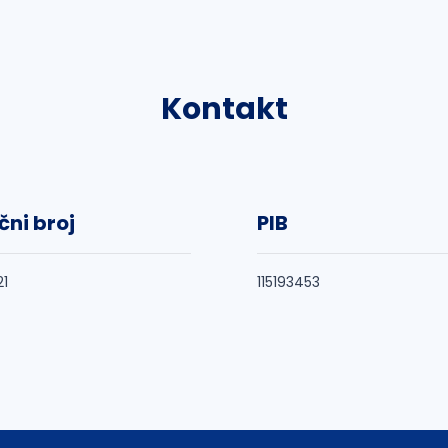
Kontakt
čni broj
PIB
21
115193453