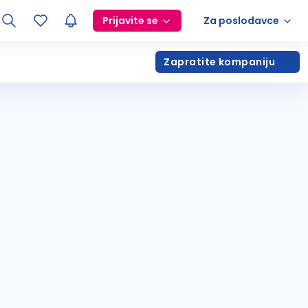
Prijavite se
Za poslodavce
Zapratite kompaniju