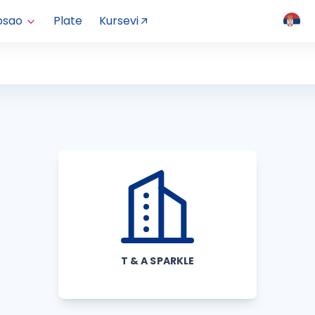
osao
Plate
Kursevi
T & A SPARKLE