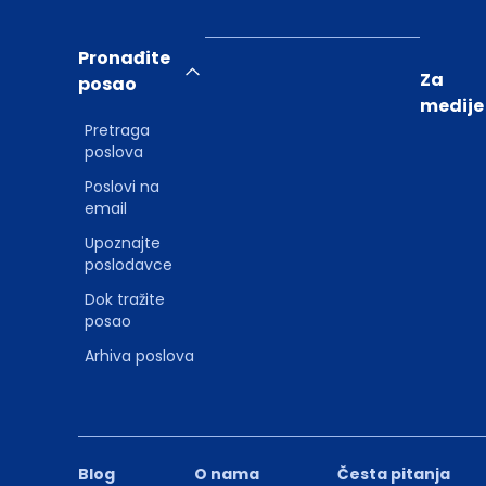
Pronađite
Za
posao
medije
Pretraga
poslova
Poslovi na
email
Upoznajte
poslodavce
Dok tražite
posao
Arhiva poslova
Blog
O nama
Česta pitanja