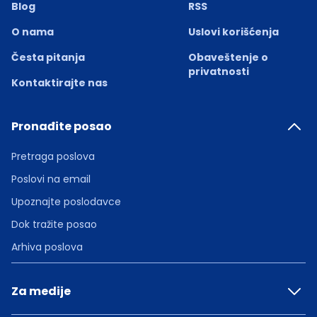
Blog
RSS
O nama
Uslovi korišćenja
Česta pitanja
Obaveštenje o
privatnosti
Kontaktirajte nas
Pronađite posao
Pretraga poslova
Poslovi na email
Upoznajte poslodavce
Dok tražite posao
Arhiva poslova
Za medije