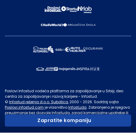
Poslovi Infostud vodeća platforma za zapošljavanje u Srbiji, deo
centra za zapošljavanje i razvoj karijere - Infostud.
©
Infostud rešenja d.o.o. Subotica
, 2000 -
2026
. Sadržaj sajta
Poslovi.infostud.com
je vlasništvo
Infostuda
. Zabranjeno je njegovo
preuzimanje bez dozvole
Infostuda
, zarad komercijalne upotrebe ili
u druge svrhe, osim za lične potrebe posetilaca sajta.
Uslovi
Zapratite kompaniju
korišćenja.