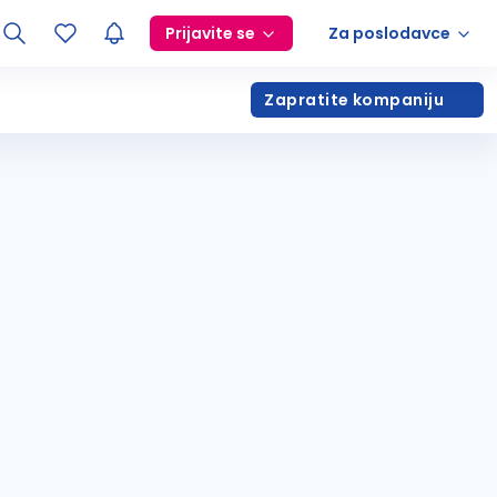
Prijavite se
Za poslodavce
Zapratite kompaniju