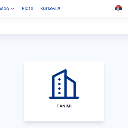
osao
Plate
Kursevi
TANIMI