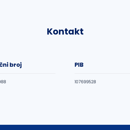
Kontakt
čni broj
PIB
988
107699528