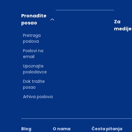
Pronađite
Za
posao
medije
Pretraga
poslova
Poslovi na
email
Upoznajte
poslodavce
Dok tražite
posao
Arhiva poslova
Blog
O nama
Česta pitanja