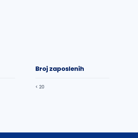
Broj zaposlenih
< 20