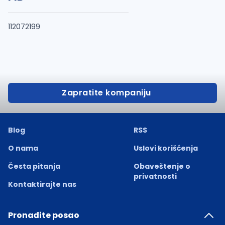
112072199
Zapratite kompaniju
Blog
RSS
O nama
Uslovi korišćenja
Česta pitanja
Obaveštenje o
privatnosti
Kontaktirajte nas
Pronađite posao