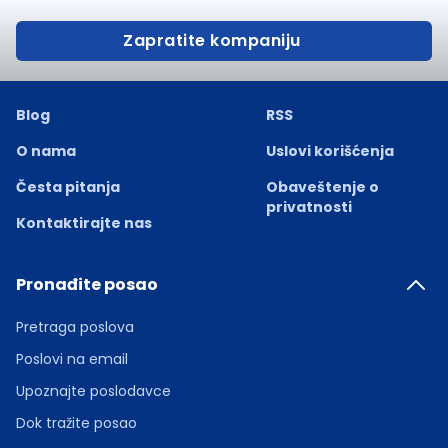
Zapratite kompaniju
Blog
RSS
O nama
Uslovi korišćenja
Česta pitanja
Obaveštenje o
privatnosti
Kontaktirajte nas
Pronađite posao
Pretraga poslova
Poslovi na email
Upoznajte poslodavce
Dok tražite posao