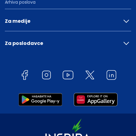
Arhiva poslova
Za medije
Za poslodavce