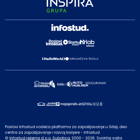
Poslovi Infostud vodeća platforma za zapošljavanje u Srbiji, deo
centra za zapošljavanje i razvoj karijere - Infostud.
©
Infostud rešenja d.o.o. Subotica
, 2000 -
2026
. Sadržaj sajta