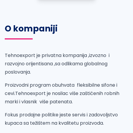
O kompaniji
Tehnoexport je privatna kompanija ,izvozno i
razvojno orijentisana ,sa odlikama globalnog
poslovanja.
Proizvodni program obuhvata fleksibilne sifone i
cevi.Tehnoexport je nosilac više zaštićenih robnih
marki i vlasnik više patenata.
Fokus prodajne politike jeste servis i zadovoljstvo
kupaca sa težištem na kvalitetu proizvoda.