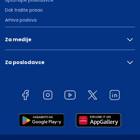
Upoznajte poslodavce
Dok tražite posao
Arhiva poslova
Za medije
Za poslodavce