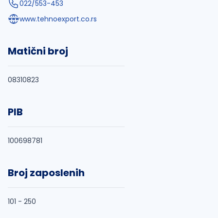
022/553-453
www.tehnoexport.co.rs
Matični broj
08310823
PIB
100698781
Broj zaposlenih
101 - 250