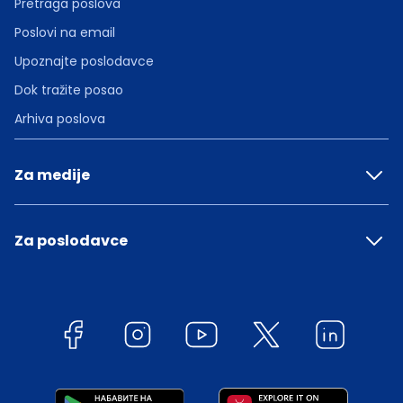
Pretraga poslova
Poslovi na email
Upoznajte poslodavce
Dok tražite posao
Arhiva poslova
Za medije
Za poslodavce