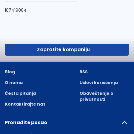
107419084
Zapratite kompaniju
Blog
RSS
O nama
Uslovi korišćenja
Česta pitanja
Obaveštenje o
privatnosti
Kontaktirajte nas
Pronađite posao