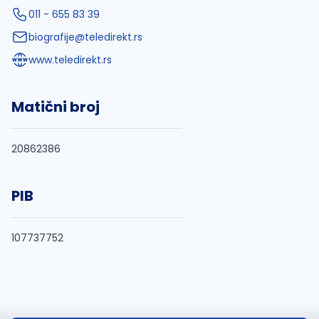
011 - 655 83 39
biografije@teledirekt.rs
www.teledirekt.rs
Matični broj
20862386
PIB
107737752