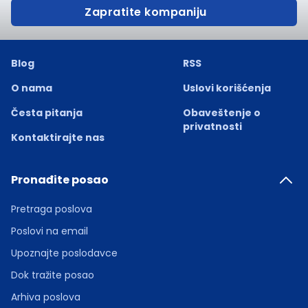
Zapratite kompaniju
Blog
RSS
O nama
Uslovi korišćenja
Česta pitanja
Obaveštenje o
privatnosti
Kontaktirajte nas
Pronađite posao
Pretraga poslova
Poslovi na email
Upoznajte poslodavce
Dok tražite posao
Arhiva poslova