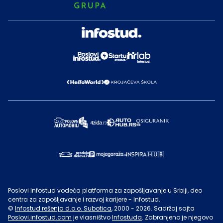
Poslovi Infostud vodeća platforma za zapošljavanje u Srbiji, deo
centra za zapošljavanje i razvoj karijere - Infostud.
©
Infostud rešenja d.o.o. Subotica
, 2000 -
2026
. Sadržaj sajta
Poslovi.infostud.com
je vlasništvo
Infostuda
. Zabranjeno je njegovo