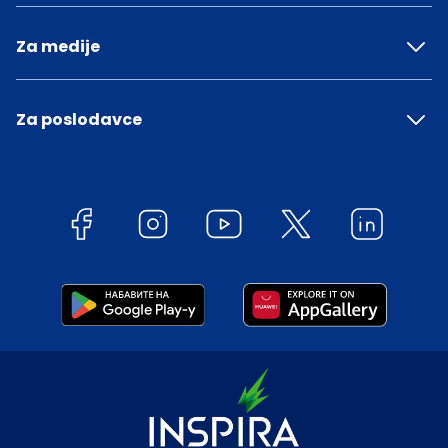
Za medije
Za poslodavce