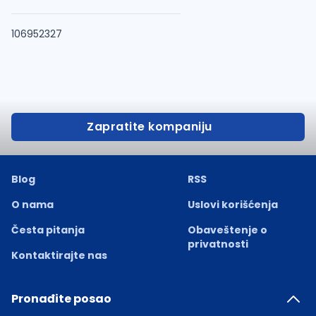
106952327
Zapratite kompaniju
Blog
RSS
O nama
Uslovi korišćenja
Česta pitanja
Obaveštenje o
privatnosti
Kontaktirajte nas
Pronađite posao