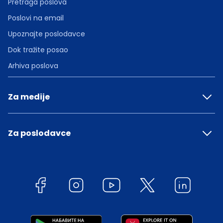
Pretraga poslova
Poslovi na email
Upoznajte poslodavce
Dok tražite posao
Arhiva poslova
Za medije
Za poslodavce