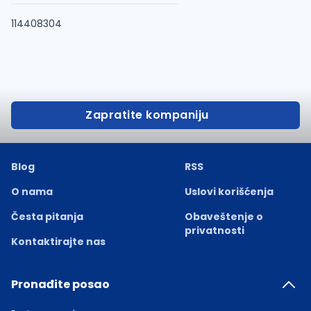
114408304
Zapratite kompaniju
Blog
RSS
O nama
Uslovi korišćenja
Česta pitanja
Obaveštenje o
privatnosti
Kontaktirajte nas
Pronađite posao