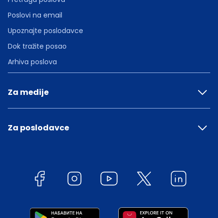
Poslovi na email
Upoznajte poslodavce
Dok tražite posao
Arhiva poslova
Za medije
Za poslodavce