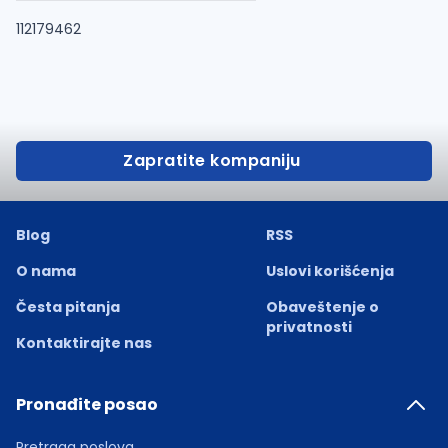
112179462
Zapratite kompaniju
Blog
RSS
O nama
Uslovi korišćenja
Česta pitanja
Obaveštenje o
privatnosti
Kontaktirajte nas
Pronađite posao
Pretraga poslova