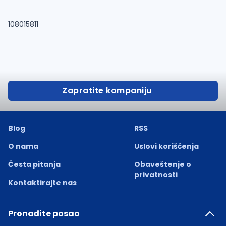
108015811
Zapratite kompaniju
Blog
RSS
O nama
Uslovi korišćenja
Česta pitanja
Obaveštenje o
privatnosti
Kontaktirajte nas
Pronađite posao