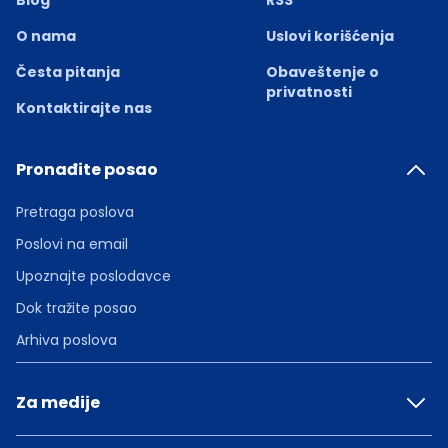
Blog
RSS
O nama
Uslovi korišćenja
Česta pitanja
Obaveštenje o
privatnosti
Kontaktirajte nas
Pronađite posao
Pretraga poslova
Poslovi na email
Upoznajte poslodavce
Dok tražite posao
Arhiva poslova
Za medije