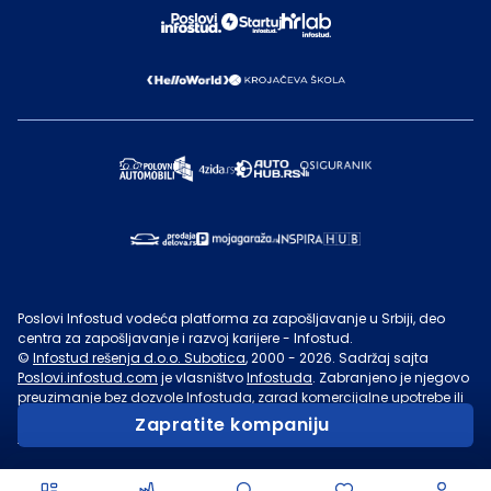
Poslovi Infostud vodeća platforma za zapošljavanje u Srbiji, deo
centra za zapošljavanje i razvoj karijere - Infostud.
©
Infostud rešenja d.o.o. Subotica
, 2000 -
2026
. Sadržaj sajta
Poslovi.infostud.com
je vlasništvo
Infostuda
. Zabranjeno je njegovo
preuzimanje bez dozvole
Infostuda
, zarad komercijalne upotrebe ili
u druge svrhe, osim za lične potrebe posetilaca sajta.
Uslovi
Zapratite kompaniju
korišćenja.