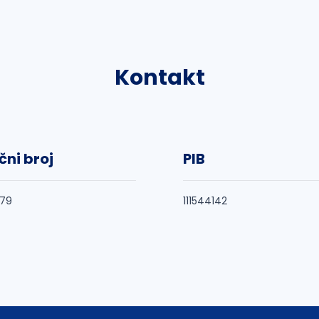
Kontakt
čni broj
PIB
579
111544142