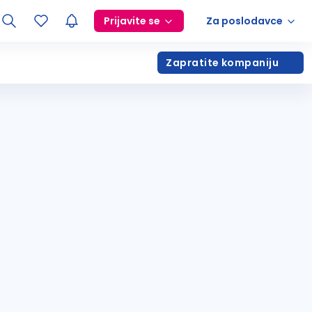
Prijavite se
Za poslodavce
Zapratite kompaniju