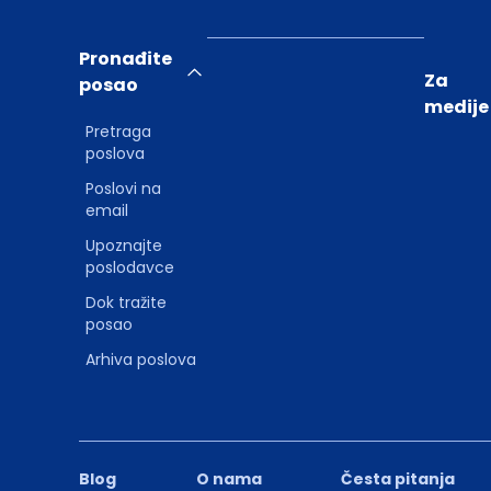
Pronađite
Za
posao
medije
Pretraga
poslova
Poslovi na
email
Upoznajte
poslodavce
Dok tražite
posao
Arhiva poslova
Blog
O nama
Česta pitanja