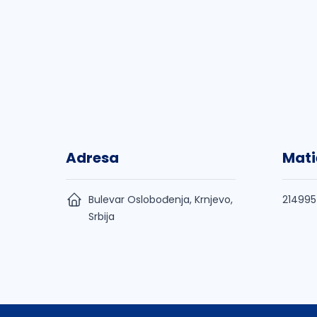
Adresa
Mati
Bulevar Oslobođenja, Krnjevo,
21499
Srbija