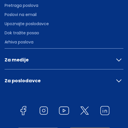
Pretraga poslova
Poslovi na email
Upoznajte poslodavce
Dok tražite posao
Arhiva poslova
Za medije
Za poslodavce