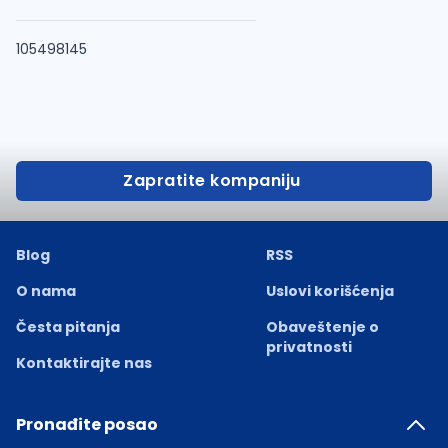
105498145
Zapratite kompaniju
Blog
RSS
O nama
Uslovi korišćenja
Česta pitanja
Obaveštenje o
privatnosti
Kontaktirajte nas
Pronađite posao