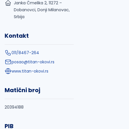
Janka Čmelika 2, 11272 –
Dobanovci, Donji Milanovac,
Srbija
Kontakt
011/8467-264
posao@titan-okovi.rs
www.titan-okovi.rs
Matični broj
20394188
PIB