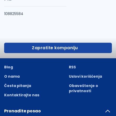
108825584
Zapratite kompaniju
Blog
RSS
O nama
Uslovi korišćenja
Česta pitanja
Obaveštenje o
privatnosti
Kontaktirajte nas
Pronađite posao