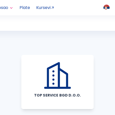
osao
Plate
Kursevi
TOP SERVICE BGD D.O.O.