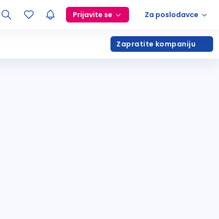
Prijavite se
Za poslodavce
Zapratite kompaniju