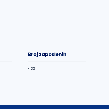
Broj zaposlenih
< 20