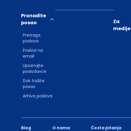
Pronađite
Za
posao
medije
Pretraga
poslova
Poslovi na
email
Upoznajte
poslodavce
Dok tražite
posao
Arhiva poslova
Blog
O nama
Česta pitanja