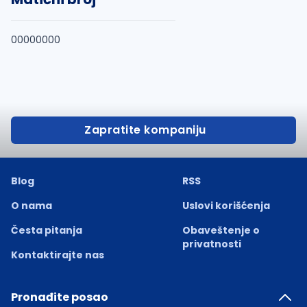
00000000
Zapratite kompaniju
Blog
RSS
O nama
Uslovi korišćenja
Česta pitanja
Obaveštenje o
privatnosti
Kontaktirajte nas
Pronađite posao