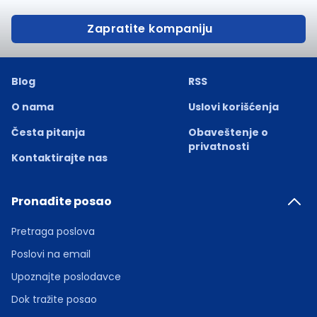
Zapratite kompaniju
Blog
RSS
O nama
Uslovi korišćenja
Česta pitanja
Obaveštenje o
privatnosti
Kontaktirajte nas
Pronađite posao
Pretraga poslova
Poslovi na email
Upoznajte poslodavce
Dok tražite posao