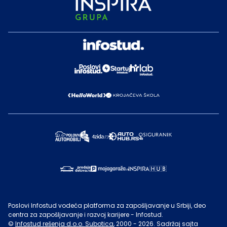
Poslovi Infostud vodeća platforma za zapošljavanje u Srbiji, deo
centra za zapošljavanje i razvoj karijere - Infostud.
©
Infostud rešenja d.o.o. Subotica
, 2000 -
2026
. Sadržaj sajta