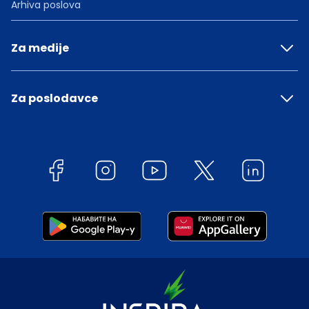
Arhiva poslova
Za medije
Za poslodavce