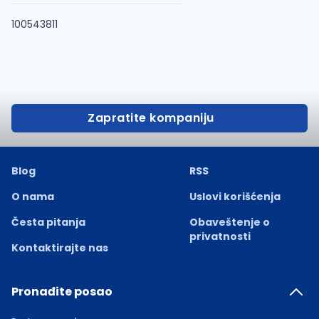
100543811
Zapratite kompaniju
Blog
RSS
O nama
Uslovi korišćenja
Česta pitanja
Obaveštenje o
privatnosti
Kontaktirajte nas
Pronađite posao