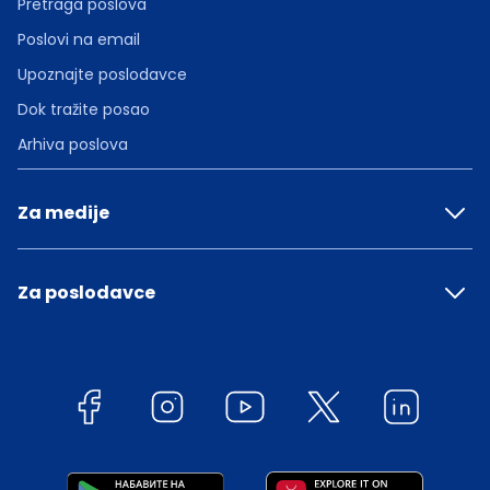
Pretraga poslova
Poslovi na email
Upoznajte poslodavce
Dok tražite posao
Arhiva poslova
Za medije
Za poslodavce