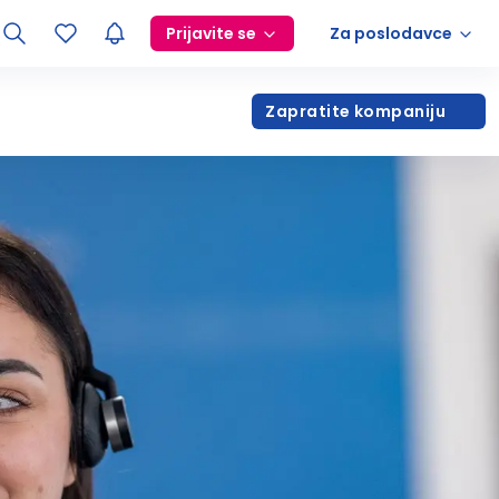
Prijavite se
Za poslodavce
Zapratite kompaniju