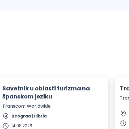
Savetnik u oblasti turizma na
Tr
španskom jeziku
Tra
Transcom Worldwide
Beograd | Hibrid
14.08.2026.