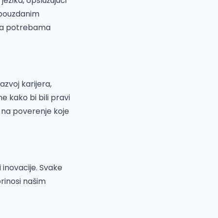
ezika, opslužujući
s pouzdanim
ena potrebama
azvoj karijera,
 kako bi bili pravi
i na poverenje koje
i inovacije. Svake
rinosi našim