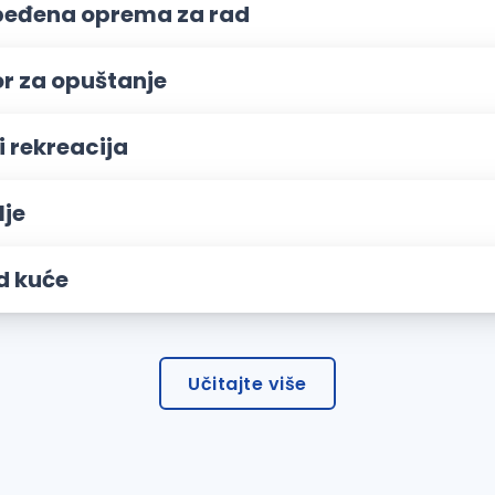
eđena oprema za rad
or za opuštanje
i rekreacija
lje
d kuće
Učitajte više