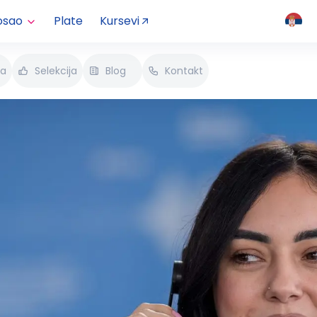
osao
Plate
Kursevi
va
Selekcija
Blog
Kontakt