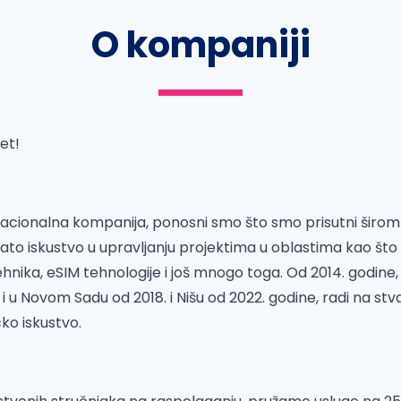
O kompaniji
et!
acionalna kompanija, ponosni smo što smo prisutni širom 
o iskustvo u upravljanju projektima u oblastima kao što s
hnika, eSIM tehnologije i još mnogo toga. Od 2014. godine,
 i u Novom Sadu od 2018. i Nišu od 2022. godine, radi na stv
ko iskustvo.