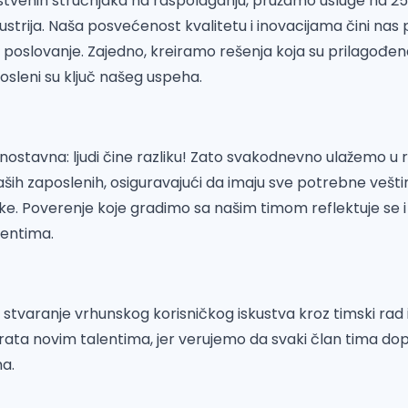
stvenih stručnjaka na raspolaganju, pružamo usluge na 25 j
industrija. Naša posvećenost kvalitetu i inovacijama čini na
poslovanje. Zajedno, kreiramo rešenja koja su prilagođ
posleni su ključ našeg uspeha.
ednostavna: ljudi čine razliku! Zato svakodnevno ulažemo u r
aših zaposlenih, osiguravajući da imaju sve potrebne veštine
ške. Poverenje koje gradimo sa našim timom reflektuje se 
jentima.
: stvaranje vrhunskog korisničkog iskustva kroz timski rad 
ata novim talentima, jer verujemo da svaki član tima dop
ma.