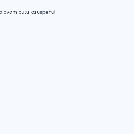
na ovom putu ka uspehu!