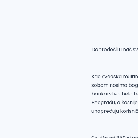
Dobrodošli u naš sv
Kao švedska multin
sobom nosimo bogat
bankarstvo, bela te
Beogradu, a kasnije
unapređuju korisnič