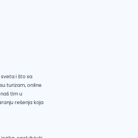
sveta i što sa
u turizam, online
 naš tim u
aranju rešenja koja