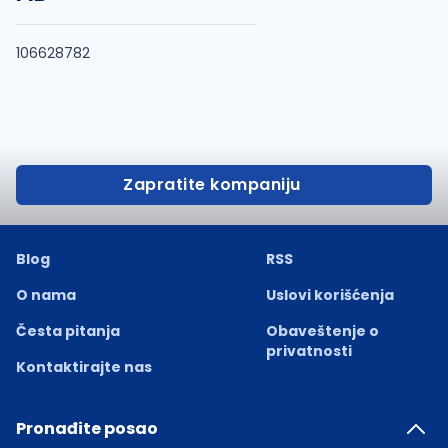
106628782
Zapratite kompaniju
Blog
RSS
O nama
Uslovi korišćenja
Česta pitanja
Obaveštenje o
privatnosti
Kontaktirajte nas
Pronađite posao