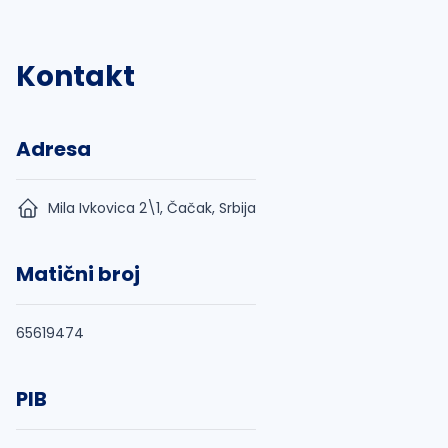
Kontakt
Adresa
Mila Ivkovica 2\1, Čačak, Srbija
Matični broj
65619474
PIB