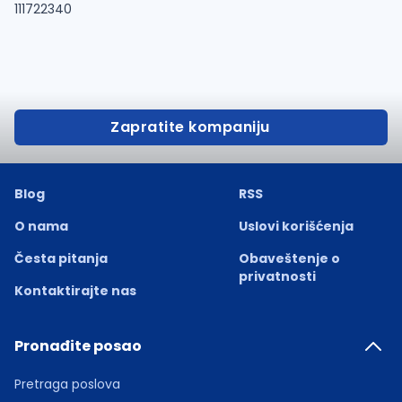
111722340
Zapratite kompaniju
Blog
RSS
O nama
Uslovi korišćenja
Česta pitanja
Obaveštenje o
privatnosti
Kontaktirajte nas
Pronađite posao
Pretraga poslova