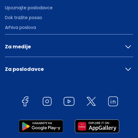
Upoznajte poslodavce
Dok tražite posao
Arhiva poslova
Za medije
Za poslodavce