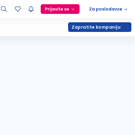
Prijavite se
Za poslodavce
Zapratite kompaniju