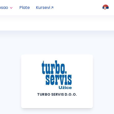
osao
Plate
Kursevi
TURBO SERVIS D.O.O.