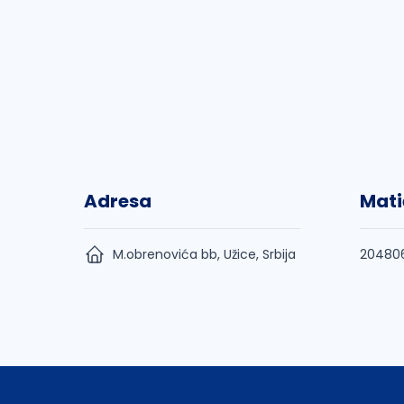
Adresa
Mati
M.obrenovića bb, Užice, Srbija
20480