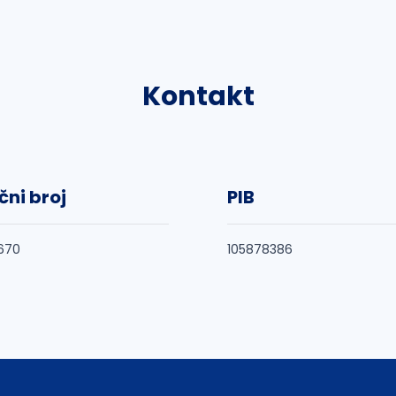
Kontakt
čni broj
PIB
670
105878386