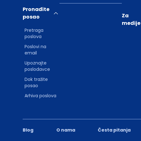
Pronađite
Za
posao
medije
Pretraga
poslova
Poslovi na
email
Upoznajte
poslodavce
Dok tražite
posao
Arhiva poslova
Blog
O nama
Česta pitanja