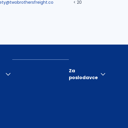
ety@twobrothersfreight.co
< 20
Za
poslodavce