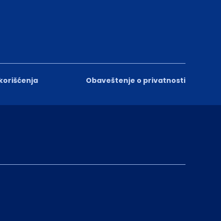
 korišćenja
Obaveštenje o privatnosti