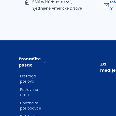
5601 w 120th st, suite 1,
saf
Sjedinjene Američke Države
m
Pronađite
Za
posao
medije
Pretraga
poslova
Poslovi na
email
Upoznajte
poslodavce