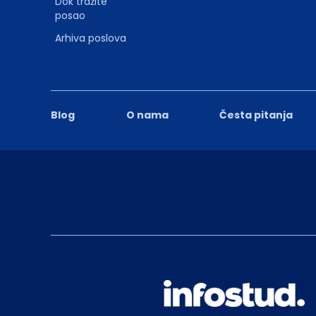
Dok tražite
posao
Arhiva poslova
Blog
O nama
Česta pitanja