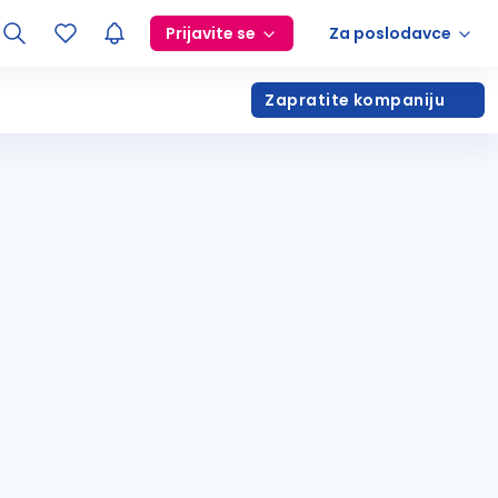
Prijavite se
Za poslodavce
Zapratite kompaniju