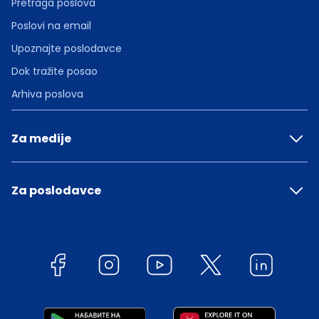
Pretraga poslova
Poslovi na email
Upoznajte poslodavce
Dok tražite posao
Arhiva poslova
Za medije
Za poslodavce