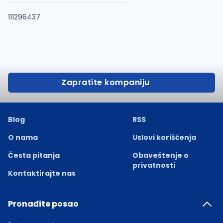
111296437
Zapratite kompaniju
Blog
RSS
O nama
Uslovi korišćenja
Česta pitanja
Obaveštenje o
privatnosti
Kontaktirajte nas
Pronađite posao