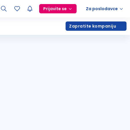
Prijavite se
Za poslodavce
Zapratite kompaniju