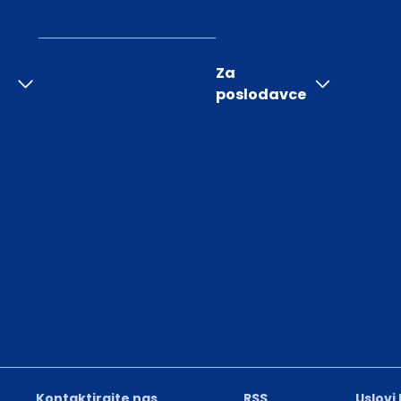
Za
poslodavce
Kontaktirajte nas
RSS
Uslovi