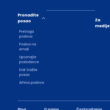
Pronađite
Za
posao
medije
Pretraga
poslova
Poslovi na
email
Upoznajte
poslodavce
Dok tražite
posao
Arhiva poslova
Blog
O nama
Česta pitanja