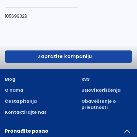
105699329
Zapratite kompaniju
Blog
RSS
O nama
Uslovi korišćenja
Česta pitanja
Obaveštenje o
privatnosti
Kontaktirajte nas
Pronađite posao