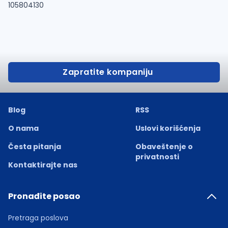
105804130
Zapratite kompaniju
Blog
RSS
O nama
Uslovi korišćenja
Česta pitanja
Obaveštenje o
privatnosti
Kontaktirajte nas
Pronađite posao
Pretraga poslova