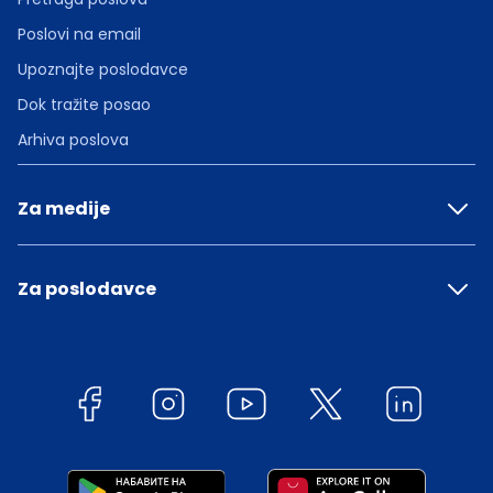
Poslovi na email
Upoznajte poslodavce
Dok tražite posao
Arhiva poslova
Za medije
Za poslodavce