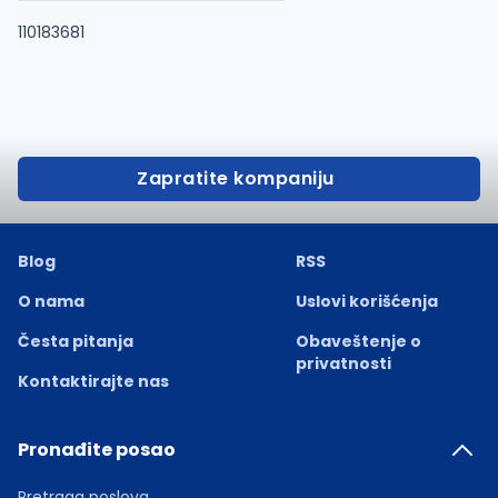
110183681
Zapratite kompaniju
Blog
RSS
O nama
Uslovi korišćenja
Česta pitanja
Obaveštenje o
privatnosti
Kontaktirajte nas
Pronađite posao
Pretraga poslova